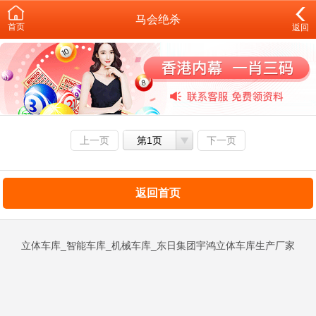
马会绝杀
首页
返回
上一页
第1页
下一页
返回首页
立体车库_智能车库_机械车库_东日集团宇鸿立体车库生产厂家