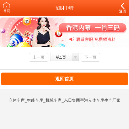
招财中特
首页
返回
上一页
第1页
下一页
返回首页
立体车库_智能车库_机械车库_东日集团宇鸿立体车库生产厂家