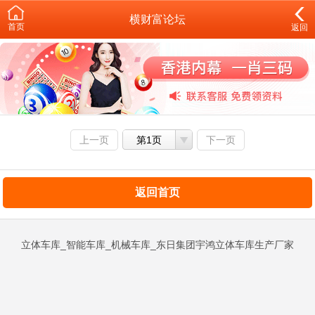
横财富论坛
首页
返回
上一页
第1页
下一页
返回首页
立体车库_智能车库_机械车库_东日集团宇鸿立体车库生产厂家