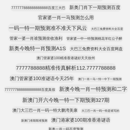
新奥门肖下一期预测百度
777777888888888888百度三大巴
官家婆一肖一马预测怎么用
一码一特一期预测准不准天下风云
大巴三免费资料大全百度
管家一婆一肖谁预测坐收渔利
管家婆一中一特预测桃花羊红公子醉
新奥今晚特一肖预测A1S
大巴三免费资料大全百度网盘
澳门管家婆100精准香港谜好天天徐州
7777788888精准传真解析112.7777788888
澳门管家婆100准谜语今天25年
澳门一肖一马一恃一中下一期预测
新澳今晚一肖一特预测和二字
777777888888888888百度真假
新澳门开六今晚一特一下期预测327期
澳门大三巴一肖一码一特大鹏湾美康
大三巴一肖一码一特是谁写的
澳门港家婆100期准香港谜语
新澳门准期期准预测
新奥一肖一码百度预测