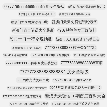
777777888888888888百度安全等级
新门内部资料最准确更新方式
新澳门天天精准大全谜语王子
新澳门青青免费谜语答案解析
新澳门天天免费谜语论坛图
新澳门天天免费谜语10期
新澳门青青谜语大全最新
4987铁算算盘正版资料
澳门一肖一特今晚预测
新澳门天天免费谜语高手是谁
7777888888888精准管家7722
铁算算盘4887内部资料
949494曾道救世网
7777788888888精准百度网址
大三巴免费资料大全百度
7777788888888888百度
7777788888888精准百度新手教程
777777888888888888百度安全等级
600图库免费资料百度
7777788888888精准管家图片
2025年新奥正版免费大全百度中文
2026正版资料大全免费百度中文宫方
新澳天天谜语10期百度百科大全
7777788888888精准百度网站
7777888888888精准百度网站
7777888888888精准百度网站怎么用