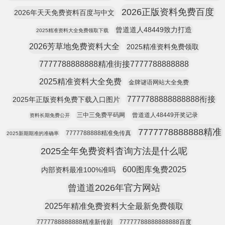
2026正版资料免费百度
2026年天天免费资料百度与中文
曾道道人48449致力打造
2025精准资料大全免费领取下载
2026芳草地免费资料大全
2025精准资料免费领取
7777788888888精准街接7777788888888
2025精准资料大全免费
金牌谜语网站大全免费
7777788888888888衔接
2025年正版资料免费下载入口图片
三中三免费平码网
曾道道人48449开奖记录
资料长期免费公开
7777778888888精准
7777788888精准免传真
2025新期期准的准确率
2025全年免费资料杳询方法是什么呢
600图库兔费2025
内部资料最准100%准吗
曾道道2026年官方网站
2025年精准免费资料大全最新免费领取
7777788888888精准新传剧
77777788888888888百度