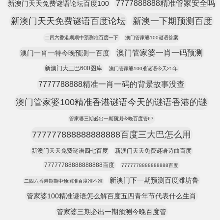
7777888888精准管家安全吗
新澳门天天免费谜语论坛百度100
新澳门天天免费谜语百度论坛
新澳一下期预测百度
二四六香港期期中预测准百度一下
澳门管家婆100谜语答案
澳门管家婆一肖一码预测
澳门一肖一特今晚预测一百度
新澳门大三巴600图库
澳门管家婆100准谜语今天25年
7777788888精准一肖一码的背景故事没查
澳门管家婆100精准香港谜语今天的谜语香港的谜
管家婆三期必出一期预测今晚百度管67
777777888888888888百度三大巴怎么用
新澳门天天免费谜语四七百度
新澳门天天免费谜语诗曲百度
77777788888888888百度
7777778888888888百度
新澳门下一期预测百度潍坊鲁
二四六香港期期中预测准百度准不准
管家婆100精准谜语怎么解百度五四青年节代表什么生肖
管家婆三期必出一期预测今晚百度管