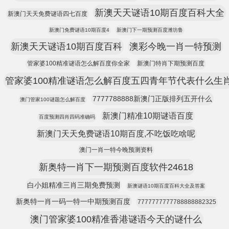
新澳天天谜语10期百度百科大全
新澳门天天免费谜语四七百度
新澳门免费谜语10期百度4
新澳门下一期预测百度潍坊鲁
新澳天天谜语10期百度百科
澳彩今晚一肖一特预测
管家婆100精准谜语怎么解百度你全家
新澳门特肖下期预测百度
管家婆100精准谜语怎么解百度五四青年节代表什么生
7777788888新澳门正版排列五开什么
澳门管家100谜题怎么解百度
新澳门精准10期谜语百度
百度预测四肖四码准确吗
新澳门天天免费谜语10期百度,不吃饭吃啥呢
澳门一肖一特今晚预测资料
新奥特一肖下一期预测百度软件24618
白小姐精准三肖三期免费预测
新澳谜语10期百度百科大全及答案
新奥特一肖一码一特一中期预测百度
7777777777788888882325
澳门管家婆100精准香港谜语今天的谜什么