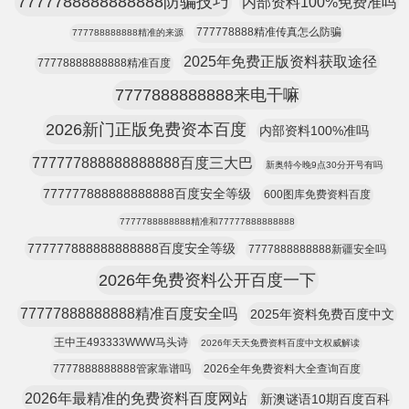
7777788888888888防骗技巧
内部资料100%免费准吗
777778888精准传真怎么防骗
777788888888精准的来源
2025年免费正版资料获取途径
77778888888888精准百度
7777888888888来电干嘛
2026新门正版免费资本百度
内部资料100%准吗
777777888888888888百度三大巴
新奥特今晚9点30分开号有吗
777777888888888888百度安全等级
600图库免费资料百度
7777788888888精准和77777888888888
777777888888888888百度安全等级
7777888888888新疆安全吗
2026年免费资料公开百度一下
77777888888888精准百度安全吗
2025年资料免费百度中文
王中王493333WWW马头诗
2026年天天免费资料百度中文权威解读
7777888888888管家靠谱吗
2026全年免费资料大全查询百度
2026年最精准的免费资料百度网站
新澳谜语10期百度百科