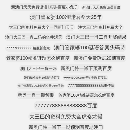
新澳门天天免费谜语10期-百度小兔子
新澳门天天免费谜语百度
澳门管家婆100准谜语今天25年
大三巴的资料免费大全一同新门天天
澳大三巴的资料免费大全
澳门大三巴一肖二肖开奖结果
澳门大三巴一肖二码的坐井观天
澳门管家婆100谜语答案头码诗
7777788888888精准新官家
管家婆100精准谜题怎么解百度
新澳门免费谜语20期百度
新奥门特一肖下预测百度
澳门大三巴一肖一码
澳门精准资料10期谜语百度
www.49900.com开奖查询-百度免.
7777888888888888精准传情
澳门管家婆100准谜语今天26年香港
新奥一肖一期预测
管家婆100精准谜语怎么解百度
777777888888888888百度
大三巴的资料免费大全虎略龙韬
新奥门特一肖下一期预测百度老澳门