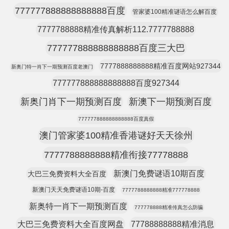
777777888888888888百度
管家婆100精准谜语怎么解百度
7777788888精准传真解析112.7777788888
777777888888888888百度三大巴
7777888888888精准百度网站927344
新奥门特一肖下一期预测百度老澳门
777777888888888888百度927344
新奥门肖下一期预测百度
新澳下一期预测百度
777777888888888888百度真假
澳门管家婆100精准香港谜好天天徐州
7777788888888精准衔接77778888
新澳门免费谜语10期百度
大巴三免费资料大全百度
新澳门天天免费谜语10期-百度
7777788888888精准777778888
新奥特一肖下一期预测百度
777778888精准传真怎么防骗
大巴三免费资料大全百度网盘
77788888888精准消息