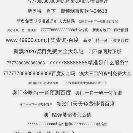
7777888888888精准的来源和历史背景探讨
新奥特一肖下一期预测百度软件24618
新奥免费期期准谁是好人大结局
新奥特一肖下一期预测百度49
7777788888888888精准传真
新奥今晚开一肖特预测
澳彩今晚一肖一特预测
www.49900.com开奖查询-百度
新奥门特一肖下预测百度
新澳2026資料免费大全大乐透
四不像图片正版
7777788888888精准是什么服务?
7777888888888888
777777888888888888百度安全吗
澳大三巴的资料免费大全
澳门精准10期谜语百度
二四六香港期期中预测准百度一下
奥门今晚特一肖预测百度
奥门一肖一码一恃预测
新澳门天天免费谜语百度
澳门一肖下一期预测百度
澳门管家婆谜语怎么猜
7777788888888精准衔接和777788888888精准新