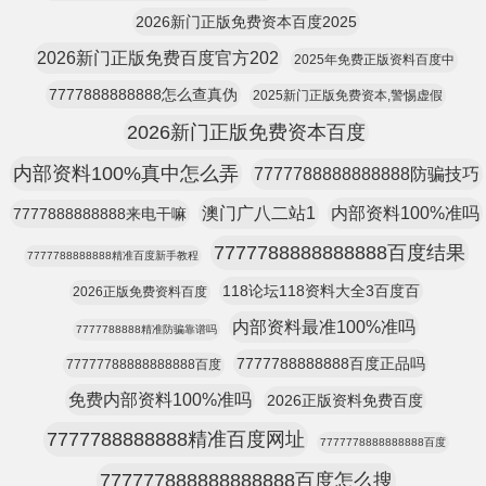
2026新门正版免费资本百度2025
2026新门正版免费百度官方202
2025年免费正版资料百度中
7777888888888怎么查真伪
2025新门正版免费资本,警惕虚假
2026新门正版免费资本百度
内部资料100%真中怎么弄
7777788888888888防骗技巧
澳门广八二站1
内部资料100%准吗
7777888888888来电干嘛
7777788888888888百度结果
7777788888888精准百度新手教程
118论坛118资料大全3百度百
2026正版免费资料百度
内部资料最准100%准吗
7777788888精准防骗靠谱吗
7777788888888百度正品吗
77777788888888888百度
免费内部资料100%准吗
2026正版资料免费百度
7777788888888精准百度网址
7777778888888888百度
777777888888888888百度怎么搜