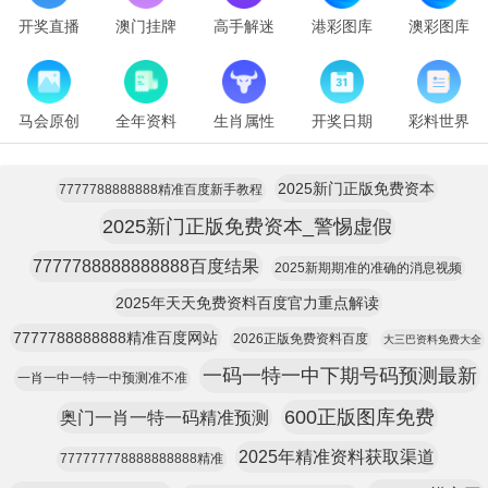
开奖直播
澳门挂牌
高手解迷
港彩图库
澳彩图库
马会原创
全年资料
生肖属性
开奖日期
彩料世界
2025新门正版免费资本
7777788888888精准百度新手教程
2025新门正版免费资本_警惕虚假
7777788888888888百度结果
2025新期期准的准确的消息视频
2025年天天免费资料百度官力重点解读
7777788888888精准百度网站
2026正版免费资料百度
大三巴资料免费大全
一码一特一中下期号码预测最新
一肖一中一特一中预测准不准
600正版图库免费
奥门一肖一特一码精准预测
2025年精准资料获取渠道
777777778888888888精准