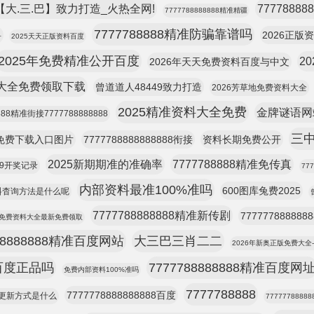
【大.三.巴】致力打造_火热全网!
7777888
7777788888888精准精疆
7777788888精准防骗靠谱吗
料
2026正
2025天天正版资料百度
2025年免费精准公开百度
2
2026年天天免费资料百度与中文
料大全免费领取下载
曾道道人48449致力打造
2026芳草地免费资料大全
2025精准资料大全免费
金牌谜语网
8888精准街接7777788888888
三
料免费下载入口图片
7777788888888888衔接
资料长期免费公开
2025新期期准的准确率
7777788888精准免传真
49开奖记录
77
内部资料最准100%准吗
600图库兔费2025
资料杳询方法是什么呢
7777788888888精准新传剧
777777888888
准免费资料大全最新免费领取
888888888精准百度网站
大三巴三肖二二
2026年新奥正版免费大全-
88百度正品吗
7777788888888精准百度网
免费内部资料100%准吗
7777788888
7777778888888888百度
更新方式是什么
7777778888