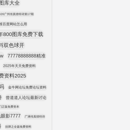
K图库大全
026广州传真猜特诗第17期
88精准百度网站怎么用
5年800图库免费下载
来料双色球开
w
77778888888精准
2025年天天免费资料
费资料2025
吗
金牛网论坛免费论坛资料
特
曾道道人论坛最新讨论
新门正版免费资本
眼影7777
广洲传真猜特诗
料
挂牌之全篇免费资料