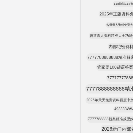
118论坛11
2025年正版资
曾道道人资料免费大
曾道真人资料精准大全功能
内部绝密资
7777788888888精准解
管家婆100谜语答
7777777788
7777888888888精
2026年天天免费资料百度中文
493333
7777788888新奥精准减
2026新门内