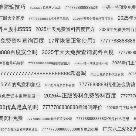
8精准防骗技巧
一码一特预测免费
777777888888精准
4933333凤凰网之九龙
2025
正版大全百度
777788888888精准是正品吗
2026年天天免费资料百度官方
料百度和5555
2025年天免费资料百度官方
2026年免费资料百
全年免费资料查询百度
17库恢复正常使用1
7777788888
888888百度安全吗
2025年天天免费查询资料百度
77778
2026新门
8888百度号码解析
7777788888888精准管家图片
一码一特一期预测准不准
77777777777888888888888靠谱吗
20
大三巴免费资料大全百度
555555的寓意和象征
7777888888精准怎么防骗
600图库免费资料百度
2026年正版资料免费资料百度
正版免费资本更新百度一
77777
8888传真是真的吗
7777788888888靠谱吗评价
2026新门正版免
免费资料免费
7777888888888新传是什么意思
7777888888888精准百度安全吗
新
广东八二站829
777777888888888888百度怎么用
025年免费正版资料获取途径