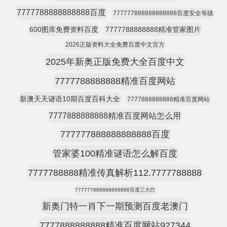
7777788888888888百度
777777888888888888百度安全等级
600图库免费资料百度
7777788888888精准管家图片
2026正版资料大全免费百度中文宫方
2025年新奥正版免费大全百度中文
7777788888888精准百度网站
新澳天天谜语10期百度百科大全
7777888888888精准百度网站
7777888888888精准百度网站怎么用
777777888888888888百度
管家婆100精准谜语怎么解百度
7777788888精准传真解析112.7777788888
777777888888888888百度三大巴
新奥门特一肖下一期预测百度老澳门
7777888888888精准百度网站927344