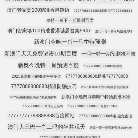
澳门管家婆100精准香港谜语
7777788888888精准街接777778888888
奥特一肖下一期预测百度
澳门管家婆100精准香港谜题答案9947
澳门一肖一特今晚预测资料
新澳门今晚一肖一马中特预测
新澳门天天免费谜语10期百度
一码一特一期预测准不准
新奥今晚特一肖预测百度
7777788888888888靠谱吗
7777788888888精准777778888
2025新期期准的准确率有多大
7777888888888精准防骗技巧
2025新期期准的准确消息视频解读
新澳门今晚四肖期期中特预测准不准
2025新期期准的准确消息视频解析
777788888888精准是正品吗
777777888888888888百度927344
77777777788888888百度网站
77778888888888精准,避免虚假
澳门大三巴一肖二码的坐井观天
管家一婆一肖预测预准100%免
7777888888888精准的来源和历史背景探讨