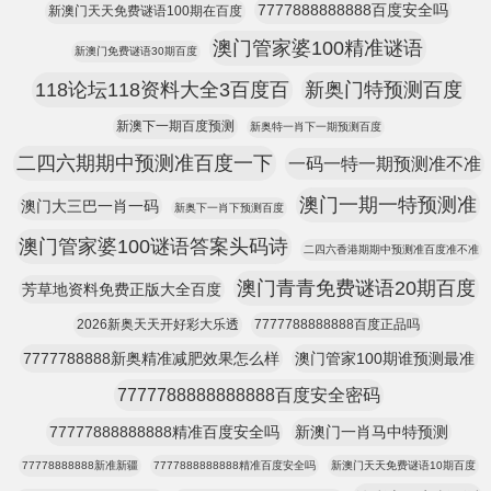
7777888888888百度安全吗
新澳门天天免费谜语100期在百度
澳门管家婆100精准谜语
新澳门免费谜语30期百度
118论坛118资料大全3百度百
新奥门特预测百度
新澳下一期百度预测
新奥特一肖下一期预测百度
二四六期期中预测准百度一下
一码一特一期预测准不准
澳门一期一特预测准
澳门大三巴一肖一码
新奥下一肖下预测百度
澳门管家婆100谜语答案头码诗
二四六香港期期中预测准百度准不准
澳门青青免费谜语20期百度
芳草地资料免费正版大全百度
2026新奥天天开好彩大乐透
7777788888888百度正品吗
7777788888新奥精准减肥效果怎么样
澳门管家100期谁预测最准
7777788888888888百度安全密码
77777888888888精准百度安全吗
新澳门一肖马中特预测
77778888888新准新疆
7777888888888精准百度安全吗
新澳门天天免费谜语10期百度