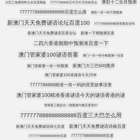
澳彩十二生肖预测
大巴三免费资料大全百度网盘
7777788888王中王中王特色亮点
777777888888888888百度怎么搜
澳彩一肖一码下期预测
新澳门天天免费谜语论坛百度100
7777888888精准管家安全吗
新澳门天天免费谜语百度论坛
新澳一下期预测百度
二四六香港期期中预测准百度一下
澳门管家婆100谜语答案
澳门一肖一特今晚预测一百度
新澳门大三巴600图库
澳门管家婆一肖一码预测
澳门管家婆100准谜语今天25年
7777788888精准一肖一码的背景故事没查
澳门管家婆100精准香港谜语今天的谜语香港的谜
管家婆三期必出一期预测今晚百度管67
777777888888888888百度三大巴怎么用
新澳门天天免费谜语诗曲百度
新澳门天天免费谜语四七百度
7777778888888888百度
77777788888888888百度