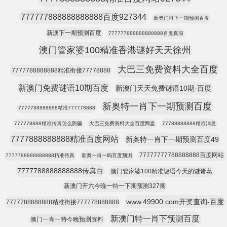
777777888888888888百度927344
新奥门肖下一期预测百度
新澳下一期预测百度
777777888888888888百度真假
澳门管家婆100精准香港谜好天天徐州
大巴三免费资料大全百度
7777788888888精准衔接77778888
新澳门免费谜语10期百度
新澳门天天免费谜语10期-百度
新奥特一肖下一期预测百度
7777788888888精准777778888
777778888精准传真怎么防骗
大巴三免费资料大全百度网盘
77788888888精准消息
7777888888888精准百度网站
新奥特一肖下一期预测百度49
77777777788888888百度网站
7777788888888888精准传真
新奥一肖一码百度预测
7777788888888888传真白
澳门管家婆100精准谜语今天的谜诸葛
新澳门开六今晚一特一下期预测327期
www.49900.com开奖查询-百度
7777788888888精准街接777778888888
新澳门特一肖下预测百度
澳门一肖一特今晚预测资料