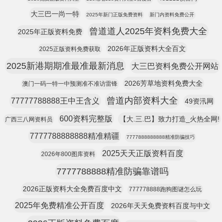
大三巴一尚一特
2025年新门正版免费资料
新门内资料免费公开
曾道道人2025年资料免费大全
2025年正版资料免费
2026年正版资料大全百文
2025正版资料免费获取
2025新港期期准最准最新消息
大三巴资料免费公开网站
2026芳草地资料免费大全
澳门一码一特一中预测准不准访雷锋
曾道内部资料大全
77777788888王中王含义
49资汛网
600资料完整版
【大.三.巴】致力打造_火热全网!
广西三八网资料员
7777788888888精准精疆
7777888888888精准防骗技巧
2025天天正版资料百度
2026年800图库资料
7777788888精准防骗靠谱吗
2026正版资料大全免费百度中文
777778888跑狗图谜怎么玩
2025年免费精准公开百度
2026年天天免费资料百度与中文