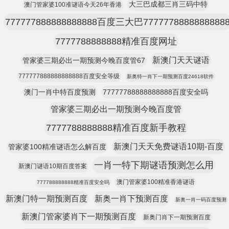
大三巴成都三肖三码中特
澳门管家婆100准谜语今天26年香港
777777888888888888百度三大巴7777778888888888
7777788888888精准百度网址
新澳门天天谜语
管家婆三期必出一期预测今晚百度管67
777777888888888888百度安全等级
新奥特一肖下一期预测百度24618软件
澳门一肖中特百度预测
77777788888888888百度安全吗
管家婆三期必出一期预测今晚百度管
7777788888888精准百度新手教程
新澳门天天免费谜语10期-百度
管家婆100精准谜语怎么解百度
一肖一特下期谜语预测怎么用
新澳门谜语10期百度答案
澳门管家婆100精准香港谜语
777788888888精准百度安全吗
新澳门特一期预测百度
新奥一肖下预测百度
新奥一肖一码百度预测
新澳门管家婆肖下一期预测百度
新奥门肖下一期预测百度