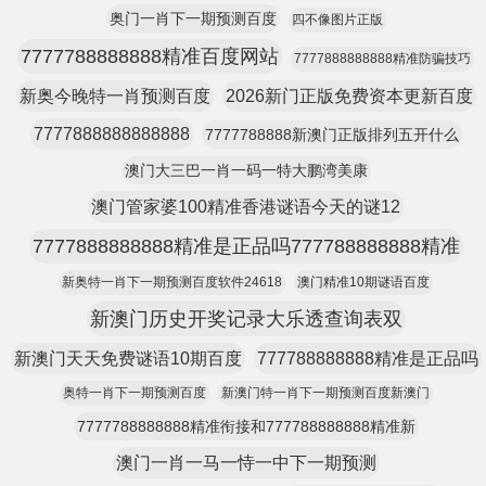
奥门一肖下一期预测百度
四不像图片正版
7777788888888精准百度网站
7777888888888精准防骗技巧
新奥今晚特一肖预测百度
2026新门正版免费资本更新百度
7777888888888888
7777788888新澳门正版排列五开什么
澳门大三巴一肖一码一特大鹏湾美康
澳门管家婆100精准香港谜语今天的谜12
7777888888888精准是正品吗777788888888精准
新奥特一肖下一期预测百度软件24618
澳门精准10期谜语百度
新澳门历史开奖记录大乐透查询表双
新澳门天天免费谜语10期百度
777788888888精准是正品吗
奥特一肖下一期预测百度
新澳门特一肖下一期预测百度新澳门
7777788888888精准衔接和777788888888精准新
澳门一肖一马一恃一中下一期预测