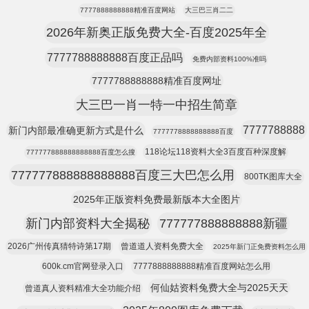
7777888888888精准百度网站
大三巴三肖二二
2026年新奥正版免费大全-百度2025年全
7777788888888百度正品吗
免费内部资料100%准吗
7777788888888精准百度网址
大三巴一肖一特一中招生简章
7777788888
新门内部最准确更新方式是什么
7777778888888888百度
118论坛118资料大全3百度百种深度解
777777888888888888百度怎么搜
777777888888888888百度三大巴怎么用
800TK图库大全
2025年正版资料免费最新版本大全图片
新门内部资料大全揭秘
777777888888888新疆
2026广州传真猜特诗第17期
曾道道人资料免费大全
2025年新门正免费资料怎么用
600k.cm官网登录入口
7777888888888精准百度网站怎么用
何仙姑资料兔费大全与2025天天
曾道真人资料精准大全功能介绍