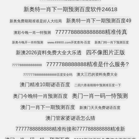
新奥特一肖下一期预测百度软件24618
新奥特一肖下一期预测百度49
新奥免费期期准谁是好人大结局
7777788888888888精准传真
澳彩今晚一肖一特预测
新奥今晚开一肖特预测
www.49900.com开奖查询-百度
新奥门特一肖下预测百度
四不像图片正版
新澳2026資料免费大全大乐透
7777788888888精准是什么服务?
7777888888888888
澳大三巴的资料免费大全
777777888888888888百度安全吗
澳门精准10期谜语百度
二四六香港期期中预测准百度一下
奥门一肖一码一恃预测
奥门今晚特一肖预测百度
澳门一肖下一期预测百度
新澳门天天免费谜语百度
澳门管家婆谜语怎么猜
7777788888888精准衔接和777788888888精准新