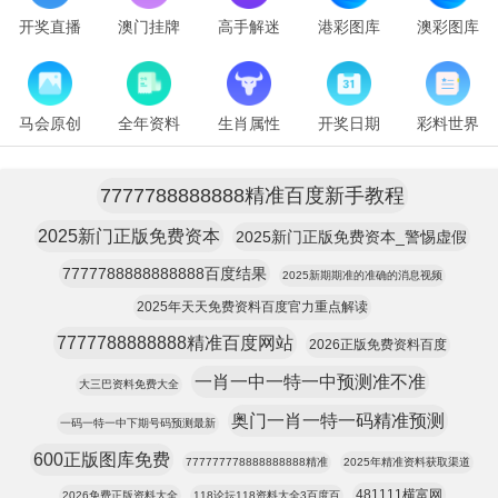
开奖直播
澳门挂牌
高手解迷
港彩图库
澳彩图库
马会原创
全年资料
生肖属性
开奖日期
彩料世界
7777788888888精准百度新手教程
2025新门正版免费资本
2025新门正版免费资本_警惕虚假
7777788888888888百度结果
2025新期期准的准确的消息视频
2025年天天免费资料百度官力重点解读
7777788888888精准百度网站
2026正版免费资料百度
一肖一中一特一中预测准不准
大三巴资料免费大全
奥门一肖一特一码精准预测
一码一特一中下期号码预测最新
600正版图库免费
777777778888888888精准
2025年精准资料获取渠道
481111横富网
2026免费正版资料大全
118论坛118资料大全3百度百