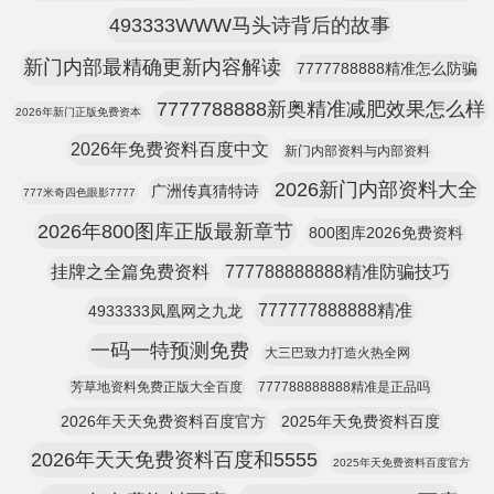
493333WWW马头诗背后的故事
新门内部最精确更新内容解读
7777788888精准怎么防骗
7777788888新奥精准减肥效果怎么样
2026年新门正版免费资本
2026年免费资料百度中文
新门内部资料与内部资料
2026新门内部资料大全
广洲传真猜特诗
777米奇四色眼影7777
2026年800图库正版最新章节
800图库2026免费资料
挂牌之全篇免费资料
777788888888精准防骗技巧
777777888888精准
4933333凤凰网之九龙
一码一特预测免费
大三巴致力打造火热全网
芳草地资料免费正版大全百度
777788888888精准是正品吗
2026年天天免费资料百度官方
2025年天免费资料百度
2026年天天免费资料百度和5555
2025年天免费资料百度官方