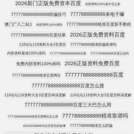
2026新门正版免费资本百度
内部资料100%真中怎么弄
7777888888888来电干嘛
7777788888888888防骗技巧
澳门广八二站1
7777788888888精准百度新手教程
内部资料100%准吗
2026正版免费资料百度
7777788888888888百度结果
118论坛118资料大全3百度百
7777788888精准防骗靠谱吗
内部资料最准100%准吗
77777788888888888百度
7777788888888百度正品吗
2026正版资料免费百度
免费内部资料100%准吗
7777778888888888百度
7777788888888精准百度网址
777777888888888888百度怎么搜
118论坛118资料大全3百度百种深度解
118论坛118资料大全3百度百料深度解
777777888888888888百度三大巴怎么用
7777888888888精准靠谱吗
7777888888888精准百度网站怎么用
7777788888精准怎么防骗
493333WWW马头诗背后的故事