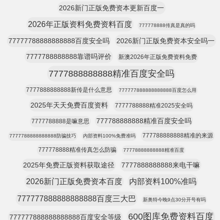
2026新门正版免费资本更新百度一
2026年正版资料免费资料百度
777778888传真是真的吗
77777788888888888百度安全吗
2026新门正版免费资本安全吗一
7777788888888靠谱吗评价
新澳2026年正版免费资料免费
7777888888888精准百度安全吗
7777888888888新传是什么意思
777777888888888888百度怎么用
2025年天天免费百度资料
7777788888精准2025安全吗
777788888888精准百度安全吗
7777788888是嘛意思
777788888888精准的来源
7777788888888888防骗技巧
内部资料100%免费准吗
777778888精准传真怎么防骗
77778888888888精准百度
2025年免费正版资料获取途径
7777888888888来电干嘛
2026新门正版免费资本百度
内部资料100%准吗
777777888888888888百度三大巴
新奥特今晚9点30分开号有吗
600图库免费资料百度
777777888888888888百度安全等级