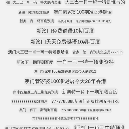
大三巴一肖一码一特是谁写的
澳门大三巴一肖一码一特大鹏湾美康
澳门港家婆100期准香港谜语
新澳门准期期准预测
新奥一肖一码百度预测
新奥今晚开一肖预测视频2O2511,1O号九
新澳门免费谜语10期百度
新澳门天天免费谜语10期-百度
澳门大三巴一肖一码一特老板是谁
管家一婆一肖预测怎么用772606
一肖一马一特一预测资料
新澳下一期预测百度
澳门管家婆100精准香港谜语今天的谜12
澳门管家婆100准谜语今天26年香港
新奥特一肖下一期预测百度
白小姐精准三肖三期免费预测
7777788888新澳门正版排列五开什么
77788888888精准消息
奥门一肖下一期预测百度
7777888888888精准百度网站927344
7777888888888精准是正品吗777788888888精准
新澳门一肖马中特预测
澳门管家婆100精准香港谜语今天的谜什么